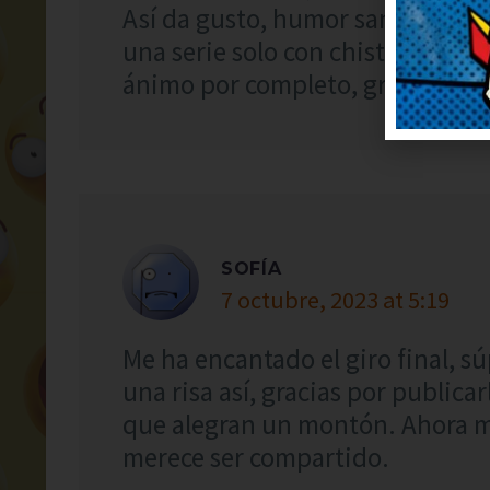
Así da gusto, humor sano y con 
una serie solo con chistes como 
ánimo por completo, gracias.
SOFÍA
7 octubre, 2023 at 5:19
Me ha encantado el giro final, s
una risa así, gracias por public
que alegran un montón. Ahora m
merece ser compartido.