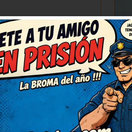
C
(3)
RESPONDER
con una carcajada tremenda.