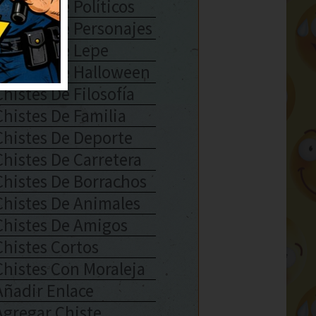
Chistes De Políticos
Chistes De Personajes
Chistes De Lepe
Chistes De Halloween
Chistes De Filosofía
Chistes De Familia
Chistes De Deporte
Chistes De Carretera
Chistes De Borrachos
Chistes De Animales
Chistes De Amigos
Chistes Cortos
Chistes Con Moraleja
Añadir Enlace
Agregar Chiste