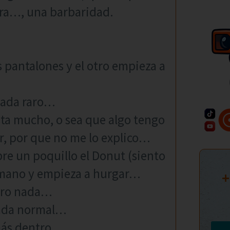
ra…, una barbaridad.
s pantalones y el otro empieza a
 nada raro…
ta mucho, o sea que algo tengo
r, por que no me lo explico…
bre un poquillo el Donut (siento
a mano y empieza a hurgar…
+
ntro nada…
nada normal…
 más dentro…