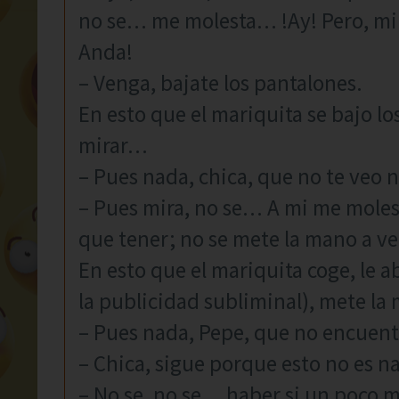
no se… me molesta… !Ay! Pero, mi
Anda!
– Venga, bajate los pantalones.
En esto que el mariquita se bajo lo
mirar…
– Pues nada, chica, que no te veo
– Pues mira, no se… A mi me moles
que tener; no se mete la mano a ve
En esto que el mariquita coge, le a
la publicidad subliminal), mete l
– Pues nada, Pepe, que no encue
– Chica, sigue porque esto no es 
– No se, no se… haber si un poco