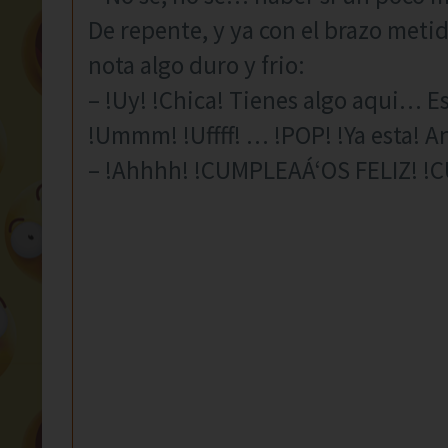
De repente, y ya con el brazo metid
nota algo duro y frio:
– !Uy! !Chica! Tienes algo aqui… E
!Ummm! !Uffff! … !POP! !Ya esta! A
– !Ahhhh! !CUMPLEAÁ‘OS FELIZ! 