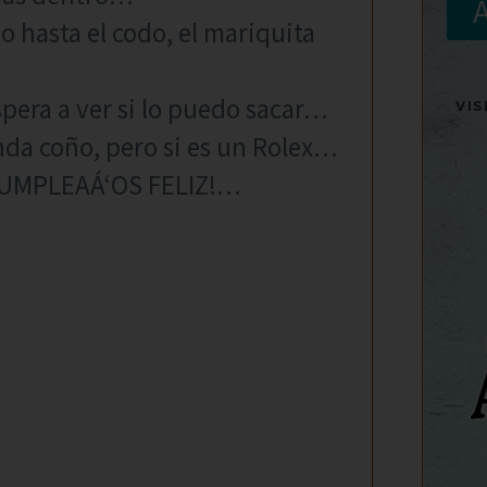
o hasta el codo, el mariquita
spera a ver si lo puedo sacar…
VI
nda coño, pero si es un Rolex…
!CUMPLEAÁ‘OS FELIZ!…