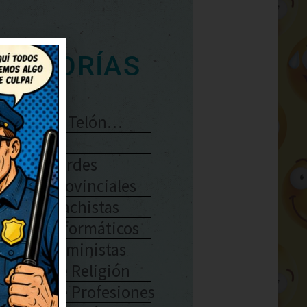
ATEGORÍAS
Se Abre El Telón…
Enlaces
Chistes Verdes
Chistes Provinciales
Chistes Machistas
Chistes Informáticos
Chistes Feministas
Chistes De Religión
Chistes De Profesiones