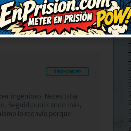
mucha gracia. Deberían hacer
este. Me ha levantado el
RESPONDER
úper ingenioso. Necesitaba
arlo. Seguid publicando más,
ismo lo reenvío porque