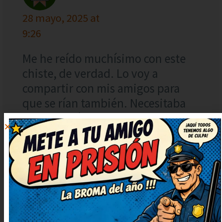
28 mayo, 2025 at
9:26
Me he reído muchísimo con este
chiste, de verdad. Lo voy a
compartir con mis amigos para
que se rían también. Necesitaba
una risa así, gracias por
publicarlo. Prometo contarlo en
casa, nos encanta reír juntos.