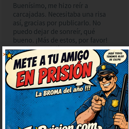
Buenísimo, me hizo reír a
carcajadas. Necesitaba una risa
así, gracias por publicarlo. No
puedo dejar de sonreír, qué
bueno. ¡Más de estos, por favor!
Me alegran el día.
DEJAR
UN
COMENTARIO