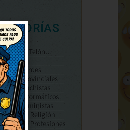
ATEGORÍAS
Se Abre El Telón…
Enlaces
Chistes Verdes
Chistes Provinciales
Chistes Machistas
Chistes Informáticos
Chistes Feministas
Chistes De Religión
Chistes De Profesiones