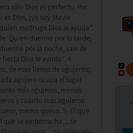
ero sólo Dios es perfecto. Por
 es Dios, ¡yo soy Stevie
A quien madruga Dios le ayuda”.
e. Quien duerme por la tarde,
duerme por la noche, sale de
 fiesta Dios le ayuda”. 4.
, de esos llenos de agujeros;
ada agujero ocupa el lugar
cuanto más agujeros, menos
eros y cuanto más agujeros
+
ueso, menos queso. 5. El que
El que se emborracha… se
l que no peca… se va al cielo.