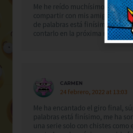
Me he reído muchísimo con este c
compartir con mis amigos para q
de palabras está finísimo, me h
contarlo en la próxima reunión, v
CARMEN
24 febrero, 2022 at 13:03
Me ha encantado el giro final, s
palabras está finísimo, me ha s
una serie solo con chistes como 