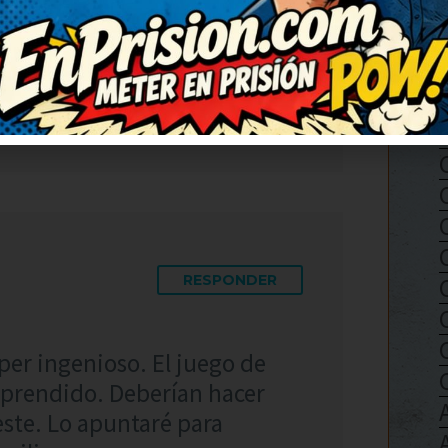
histe, de verdad. Lo voy a
ue se rían también. El juego
a sorprendido. Lo guardo para
erás qué risas.
RESPONDER
úper ingenioso. El juego de
orprendido. Deberían hacer
este. Lo apuntaré para