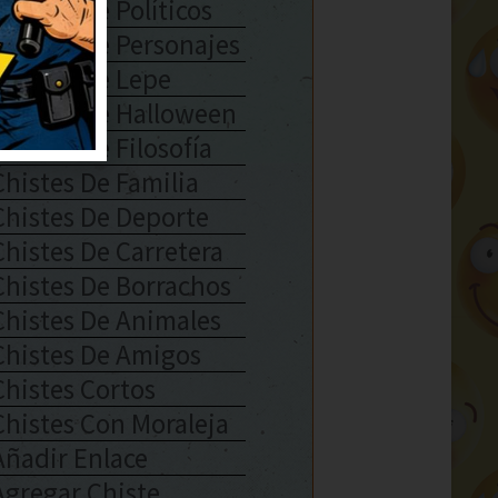
Chistes De Políticos
Chistes De Personajes
Chistes De Lepe
Chistes De Halloween
Chistes De Filosofía
Chistes De Familia
Chistes De Deporte
Chistes De Carretera
Chistes De Borrachos
Chistes De Animales
Chistes De Amigos
Chistes Cortos
Chistes Con Moraleja
Añadir Enlace
Agregar Chiste