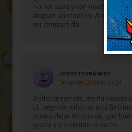
humor sano y con mucha gracia.
alegran un montón. Ahora mismo
ser compartido.
JORGE FERNÁNDEZ
20 enero, 2024 at 14:24
Brillante remate, me ha dejado 
El juego de palabras está finísi
puedo dejar de sonreír, qué bu
gracia y sin ofender a nadie.