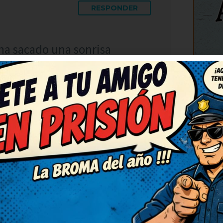
RESPONDER
ha sacado una sonrisa
 para bien, gracias. Seguid
n montón. Me he quedado con
C
RESPONDER
partí de risa. Así da gusto,