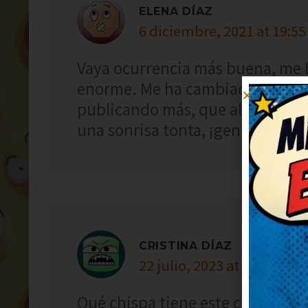
ELENA DÍAZ
6 diciembre, 2021 at 19:55
Vaya ocurrencia más buena, me 
enorme. Me ha cambiado el ánimo
publicando más, que alegran u
una sonrisa tonta, ¡genial!
CRISTINA DÍAZ
22 julio, 2023 at 21:10
Qué chispa tiene este chiste, me 