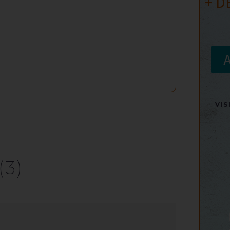
+ D
VI
(3)