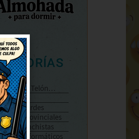
ATEGORÍAS
Se Abre El Telón…
Enlaces
Chistes Verdes
Chistes Provinciales
Chistes Machistas
Chistes Informáticos