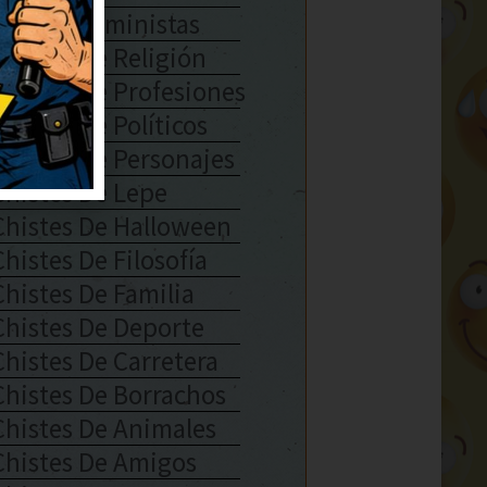
Chistes Feministas
Chistes De Religión
Chistes De Profesiones
Chistes De Políticos
Chistes De Personajes
Chistes De Lepe
Chistes De Halloween
Chistes De Filosofía
Chistes De Familia
Chistes De Deporte
Chistes De Carretera
Chistes De Borrachos
Chistes De Animales
Chistes De Amigos