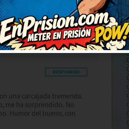
 Seguid publicando más, que
 lo reenvío porque merece
RESPONDER
con una carcajada tremenda.
mo, me ha sorprendido. No
eno. Humor del bueno, con