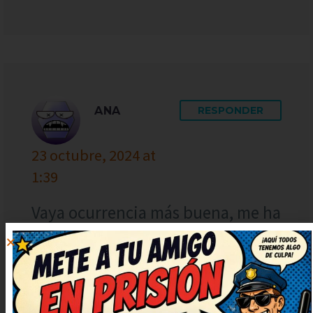
ANA
RESPONDER
23 octubre, 2024 at
1:39
Vaya ocurrencia más buena, me ha
sacado una sonrisa enorme. Me
quedo con la ocurrencia final, es
genial. Seguid publicando más,
que alegran un montón. Me ha