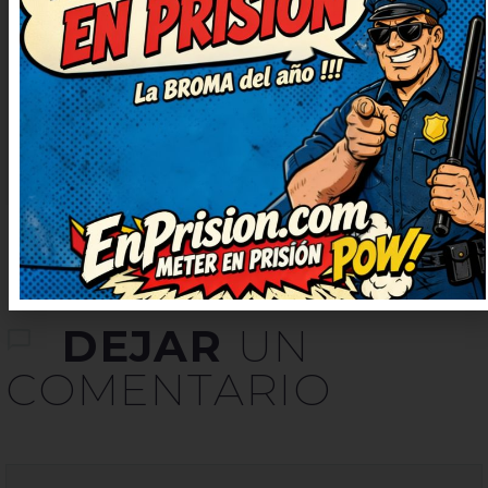
necesitaba ahora. Deberían hacer
una serie solo con chistes como
este. Muy ingenioso y bien escrito,
¡enhorabuena! Entretenidísimo,
me hizo desconectar un rato.
DEJAR
UN
COMENTARIO