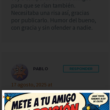
para que se rían también.
Necesitaba una risa así, gracias
por publicarlo. Humor del bueno,
con gracia y sin ofender a nadie.
PABLO
RESPONDER
17 agosto, 2025 at
3:47
Tremendo humor, justo lo que