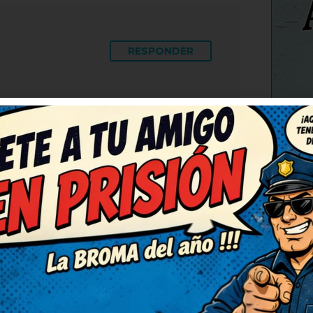
RESPONDER
co y fresco. Deberían hacer
este. Así da gusto, humor
C
o contarlo en casa, nos
RESPONDER