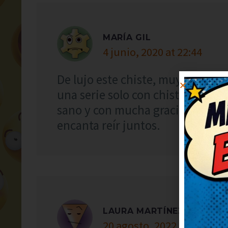
MARÍA GIL
4 junio, 2020 at 22:44
De lujo este chiste, muy simpáti
una serie solo con chistes como 
sano y con mucha gracia. Promet
encanta reír juntos.
LAURA MARTÍNEZ
20 agosto, 2022 at 17:10