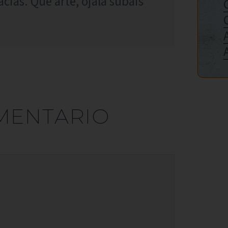
cias. Qué arte, ojalá subáis
MENTARIO