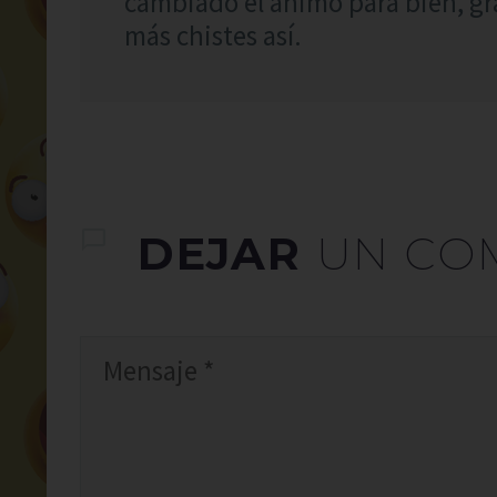
cambiado el ánimo para bien, gra
más chistes así.
DEJAR
UN CO