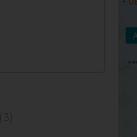
+ D
VI
(3)