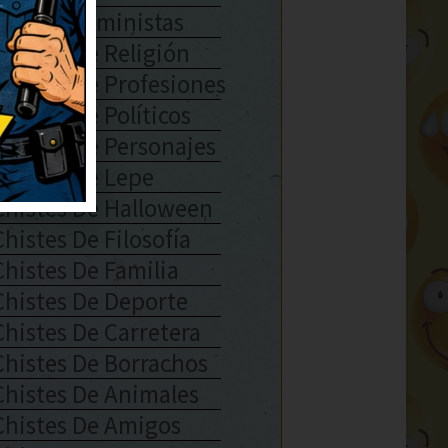
Chistes Feministas
Chistes De Religión
Chistes De Profesiones
Chistes De Políticos
Chistes De Personajes
Chistes De Lepe
Chistes De Halloween
Chistes De Filosofía
Chistes De Familia
Chistes De Deporte
Chistes De Carretera
Chistes De Borrachos
Chistes De Animales
Chistes De Amigos