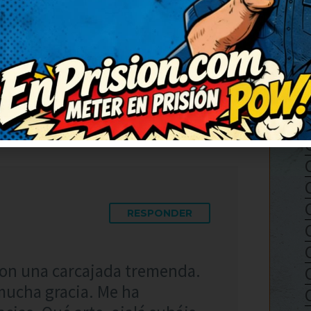
 partí de risa. Me quedo con
sí da gusto, humor sano y con
l ánimo por completo,
RESPONDER
con una carcajada tremenda.
mucha gracia. Me ha