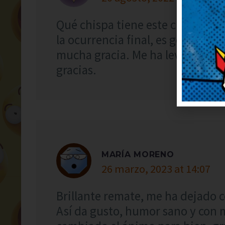
Qué chispa tiene este chiste, me
la ocurrencia final, es genial. A
mucha gracia. Me ha levantado e
gracias.
MARÍA MORENO
26 marzo, 2023 at 14:07
Brillante remate, me ha dejado 
Así da gusto, humor sano y con 