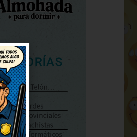
ATEGORÍAS
Se Abre El Telón…
Enlaces
Chistes Verdes
Chistes Provinciales
Chistes Machistas
Chistes Informáticos