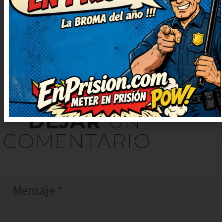
Prometo contarlo en casa, nos
encanta reír juntos.
DEJAR
UN
COMENTARIO