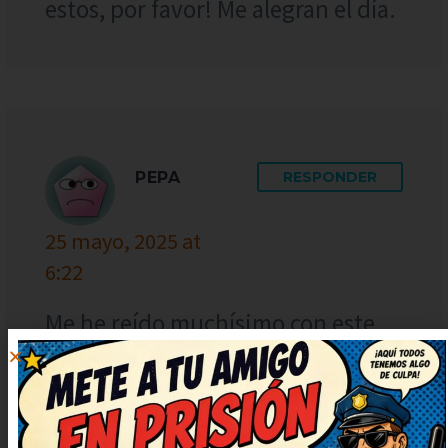
estos, por favor! Me alegran el día.
PEPA
RESPONDER
25 mayo, 2025 at
6:22
Me he reído muchísimo con este
chiste, de verdad. Lo voy a
compartir con mis amigos para
que se rían también. Me quedo
con la ocurrencia final, es genial.