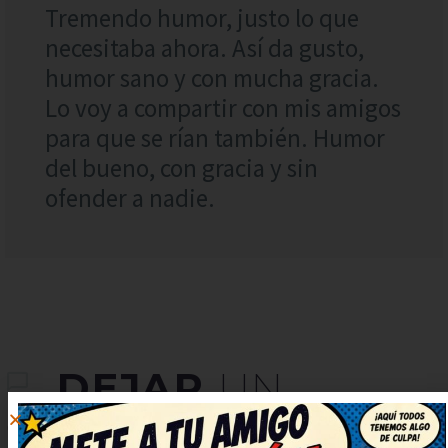
Tremendo humor, justo lo que
necesitaba ahora. Así da gusto,
humor sano y con mucha gracia.
Lo voy a compartir con mis amigos
para que se rían también. Humor
del bueno, con gracia y sin
ofender a nadie.
DEJAR
UN
COMENTARIO