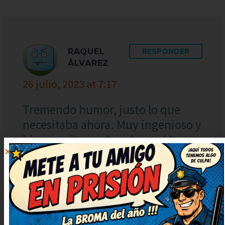
RAQUEL
RESPONDER
ÁLVAREZ
26 julio, 2023 at 7:17
Tremendo humor, justo lo que
necesitaba ahora. Muy ingenioso y
bien escrito, ¡enhorabuena! Lo
voy a compartir con mis amigos
para que se rían también. Me he
quedado con una sonrisa tonta,
¡genial!