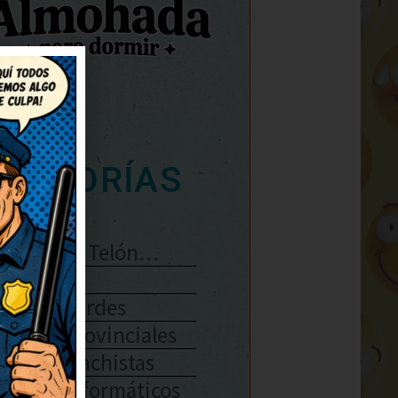
ATEGORÍAS
Se Abre El Telón…
Enlaces
Chistes Verdes
Chistes Provinciales
Chistes Machistas
Chistes Informáticos