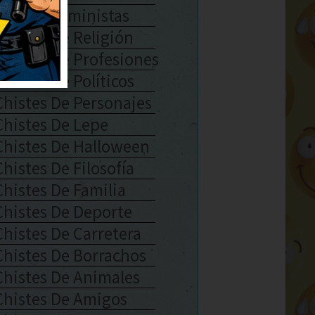
Chistes Feministas
Chistes De Religión
Chistes De Profesiones
Chistes De Políticos
Chistes De Personajes
Chistes De Lepe
Chistes De Halloween
Chistes De Filosofía
Chistes De Familia
Chistes De Deporte
Chistes De Carretera
Chistes De Borrachos
Chistes De Animales
Chistes De Amigos