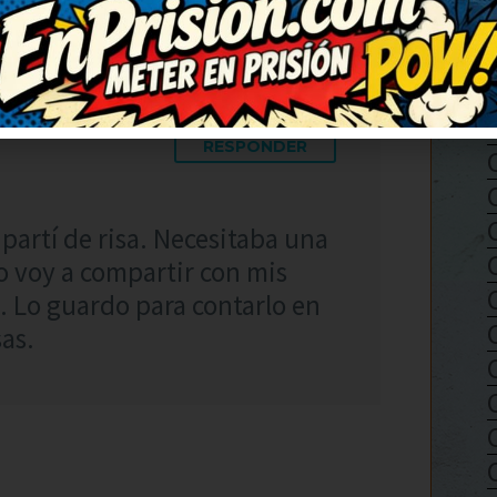
RESPONDER
 partí de risa. Necesitaba una
 Lo voy a compartir con mis
. Lo guardo para contarlo en
sas.