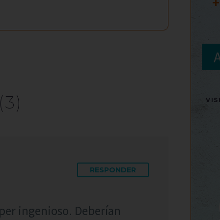
+
(3)
VI
RESPONDER
úper ingenioso. Deberían