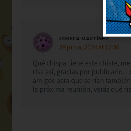
JOSEFA MARTÍNEZ
28 junio, 2024 at 12:36
Qué chispa tiene este chiste, me
risa así, gracias por publicarlo.
amigos para que se rían también
la próxima reunión, verás qué ri