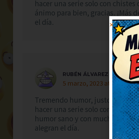
hacer una serie solo con chistes
ánimo para bien, gracias. ¡Más d
el día.
RUBÉN ÁLVAREZ
5 marzo, 2023 at 5:24
Tremendo humor, justo lo que n
hacer una serie solo con chistes 
humor sano y con mucha gracia. 
alegran el día.