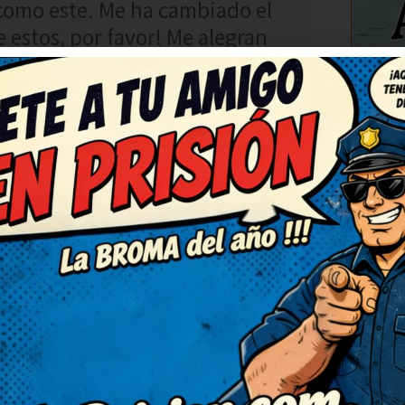
 como este. Me ha cambiado el
e estos, por favor! Me alegran
C
RESPONDER
ecesitaba ahora. Deberían
como este. Así da gusto,
¡Más de estos, por favor! Me