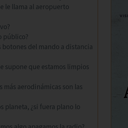
e le llama al aeropuerto
VI
lvo?
o público?
s botones del mando a distancia
o se supone que estamos limpios
as más aerodinámicas son las
 planeta, ¿si fuera plano lo
emos algo apagamos la radio?