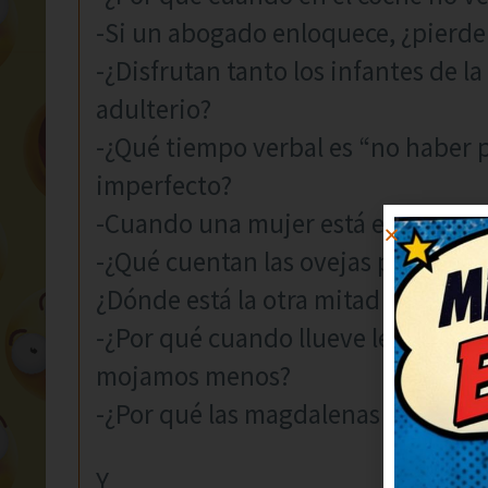
-Si un abogado enloquece, ¿pierde 
-¿Disfrutan tanto los infantes de la
adulterio?
-¿Qué tiempo verbal es “no haber 
imperfecto?
-Cuando una mujer está encinta… 
-¿Qué cuentan las ovejas para pod
¿Dónde está la otra mitad de Orien
-¿Por qué cuando llueve levantamo
mojamos menos?
-¿Por qué las magdalenas se ponen 
Y