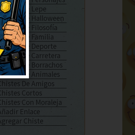
Chistes De Lepe
Chistes De Halloween
Chistes De Filosofía
Chistes De Familia
Chistes De Deporte
Chistes De Carretera
Chistes De Borrachos
Chistes De Animales
Chistes De Amigos
Chistes Cortos
Chistes Con Moraleja
Añadir Enlace
Agregar Chiste