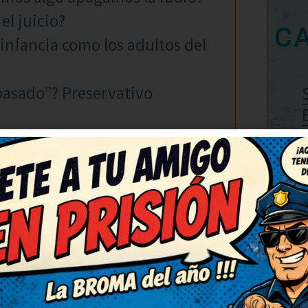
el juicio?
C
 infancia como los adultos del
pasado”? Preservativo
¿está también en compact?
er dormir?
te Medio?
s los hombros? ¿Acaso nos
duras y las galletas blandas?