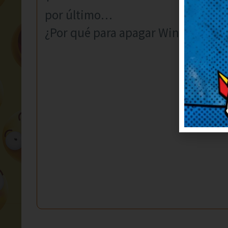
por último…
¿Por qué para apagar Windows hay q