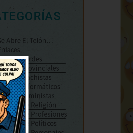
ATEGORÍAS
Se Abre El Telón…
Enlaces
Chistes Verdes
Chistes Provinciales
Chistes Machistas
Chistes Informáticos
Chistes Feministas
Chistes De Religión
Chistes De Profesiones
Chistes De Políticos
Chistes De Personajes