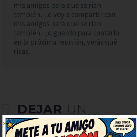
mis amigos para que se rían
también. Lo voy a compartir con
mis amigos para que se rían
también. Lo guardo para contarlo
en la próxima reunión, verás qué
risas.
DEJAR
UN
COMENTARIO