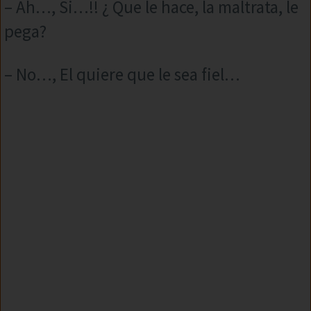
– Ah…, Si…!! ¿ Que le hace, la maltrata, le
pega?
– No…, El quiere que le sea fiel…