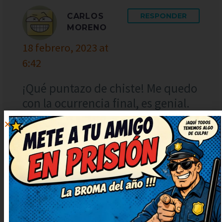
CARLOS
RESPONDER
MORENO
18 febrero, 2023 at
6:42
¡Qué puntazo de chiste! Me quedo
con la ocurrencia final, es genial.
Así da gusto, humor sano y con
mucha gracia. Prometo contarlo
en casa, nos encanta reír juntos.