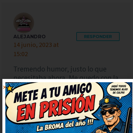
ALEJANDRO
RESPONDER
14 junio, 2023 at
15:02
Tremendo humor, justo lo que
necesitaba ahora. Me quedo con la
ocurrencia final, es genial. Me
quedo con la ocurrencia final, es
genial. Me he quedado con una
sonrisa tonta, ¡genial!