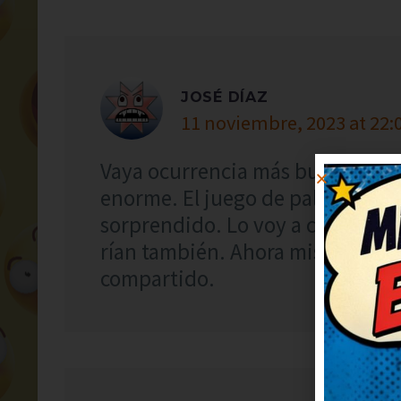
JOSÉ DÍAZ
11 noviembre, 2023 at 22:
Vaya ocurrencia más buena, me 
enorme. El juego de palabras est
sorprendido. Lo voy a compartir
rían también. Ahora mismo lo re
compartido.