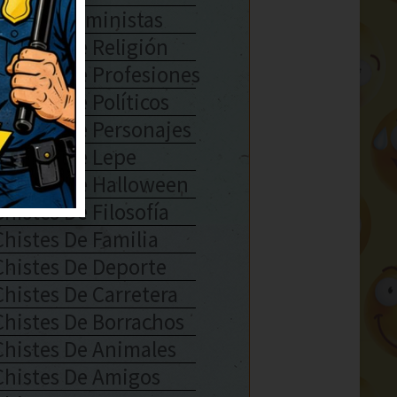
Chistes Feministas
Chistes De Religión
Chistes De Profesiones
Chistes De Políticos
Chistes De Personajes
Chistes De Lepe
Chistes De Halloween
Chistes De Filosofía
Chistes De Familia
Chistes De Deporte
Chistes De Carretera
Chistes De Borrachos
Chistes De Animales
Chistes De Amigos