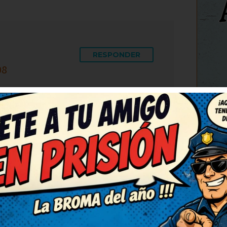
RESPONDER
08
ha sacado una sonrisa
C
á finísimo, me ha
 con mis amigos para que se
envío porque merece ser