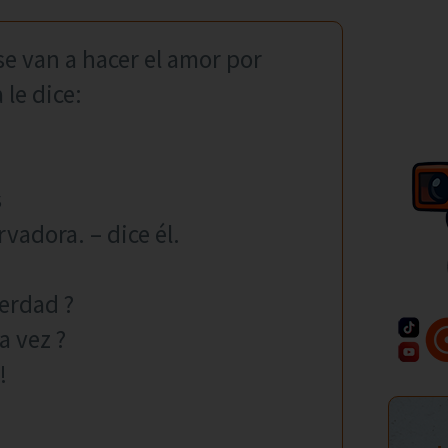
e van a hacer el amor por
 le dice:
s
vadora. – dice él.
verdad ?
a vez ?
!