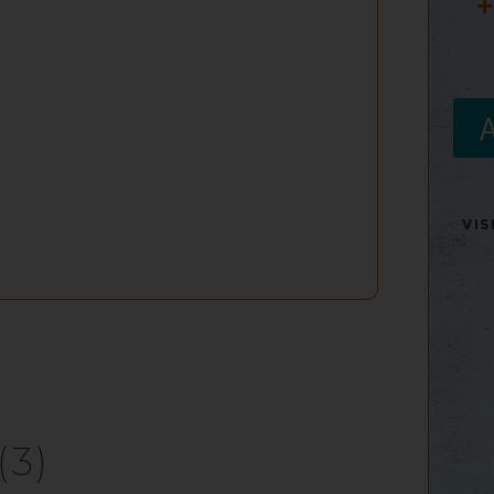
+
VI
(3)