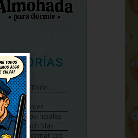
ATEGORÍAS
Se Abre El Telón…
Enlaces
Chistes Verdes
Chistes Provinciales
Chistes Machistas
Chistes Informáticos