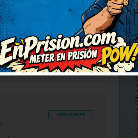
RESPONDER
2
ecesitaba ahora. Necesitaba
lo. Necesitaba una risa así,
edado con una sonrisa tonta,
RESPONDER
2