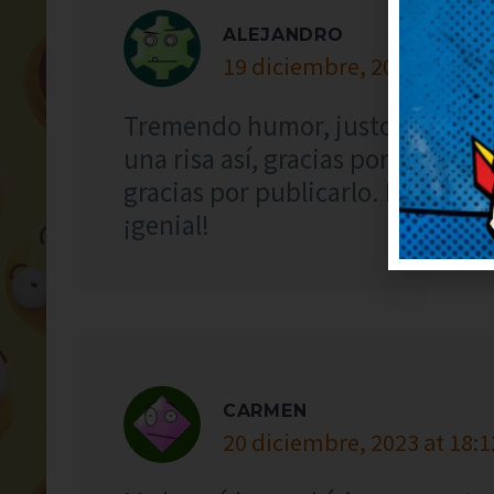
ALEJANDRO
19 diciembre, 2023 at 21:3
Tremendo humor, justo lo que n
una risa así, gracias por publicar
gracias por publicarlo. Me he qu
¡genial!
CARMEN
20 diciembre, 2023 at 18:1