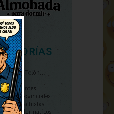
ATEGORÍAS
Se Abre El Telón…
Enlaces
Chistes Verdes
Chistes Provinciales
Chistes Machistas
Chistes Informáticos