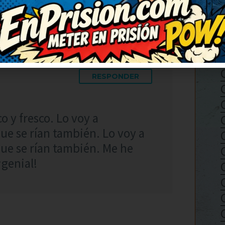
RESPONDER
o y fresco. Lo voy a
ue se rían también. Lo voy a
ue se rían también. Me he
¡genial!