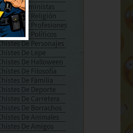
Chistes Feministas
Chistes De Religión
Chistes De Profesiones
Chistes De Políticos
Chistes De Personajes
Chistes De Lepe
Chistes De Halloween
Chistes De Filosofía
Chistes De Familia
Chistes De Deporte
Chistes De Carretera
Chistes De Borrachos
Chistes De Animales
Chistes De Amigos