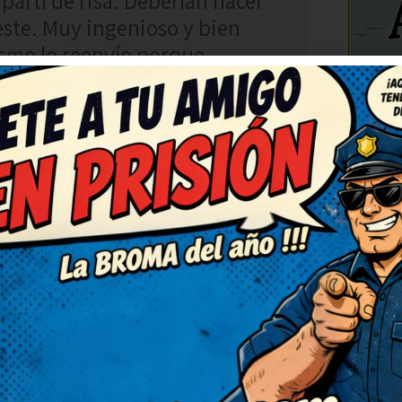
partí de risa. Deberían hacer
este. Muy ingenioso y bien
ismo lo reenvío porque
C
RESPONDER
ecesitaba ahora. Muy
abuena! Necesitaba una risa
he quedado con una sonrisa