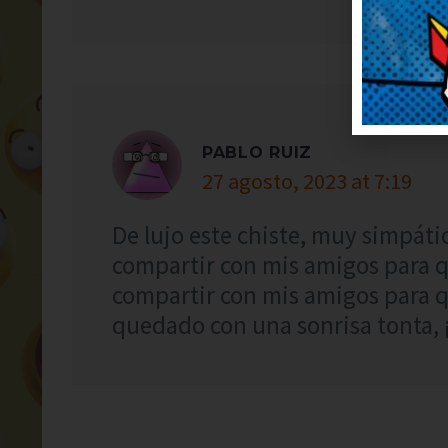
PABLO RUIZ
27 agosto, 2023 at 7:19
De lujo este chiste, muy simpátic
compartir con mis amigos para q
compartir con mis amigos para q
quedado con una sonrisa tonta, 