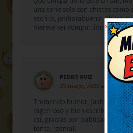
Qué chispa tiene este chiste, me 
una serie solo con chistes como 
escrito, ¡enhorabuena! Ahora m
merece ser compartido.
PEDRO RUIZ
29 mayo, 2022 at 8:08
Tremendo humor, justo lo que n
ingenioso y bien escrito, ¡enhor
así, gracias por publicarlo. Me 
tonta, ¡genial!