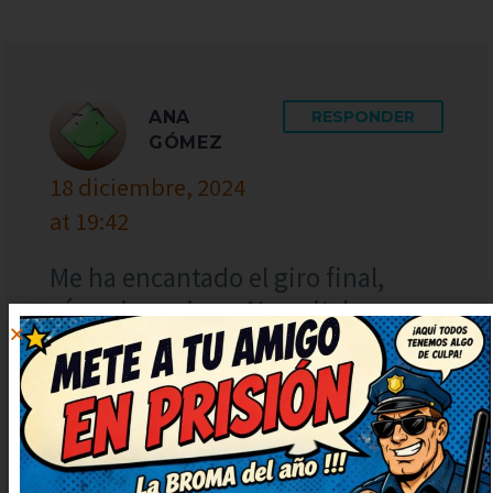
ANA
RESPONDER
GÓMEZ
18 diciembre, 2024
at 19:42
Me ha encantado el giro final,
súper ingenioso. Necesitaba una
risa así, gracias por publicarlo.
Necesitaba una risa así, gracias
por publicarlo. ¡Más de estos, por
favor! Me alegran el día.