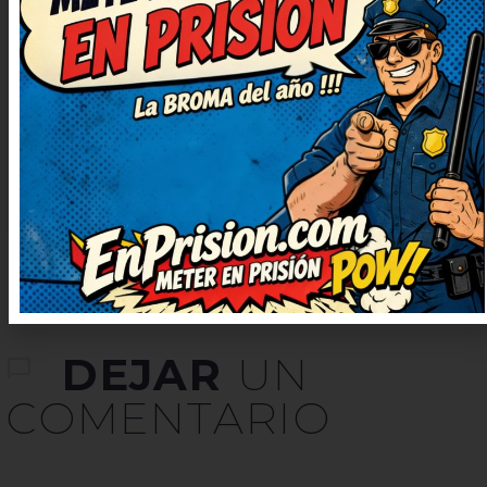
sacado una sonrisa enorme.
Seguid publicando más, que
alegran un montón. El juego de
palabras está finísimo, me ha
sorprendido. Prometo contarlo en
casa, nos encanta reír juntos.
DEJAR
UN
COMENTARIO