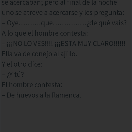
se acercaban; pero al final de la noche
uno se atreve a acercarse y les pregunta:
– Oye……….que……………¿de qué vais?
A lo que el hombre contesta:
– ¡¡¡NO LO VES!!!! ¡¡¡ESTA MUY CLARO!!!!!!
Ella va de conejo al ajillo.
Y el otro dice:
– ¿Y tú?
El hombre contesta:
– De huevos a la flamenca.