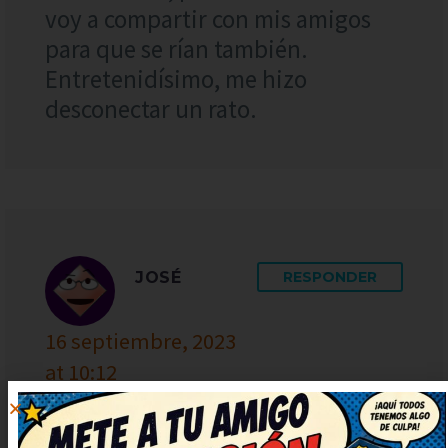
voy a compartir con mis amigos
para que se rían también.
Entretenidísimo, me hizo
desconectar un rato.
JOSÉ
RESPONDER
16 septiembre, 2023
at 10:12
Vaya ocurrencia más buena, me ha