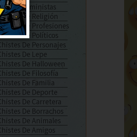
Chistes Feministas
Chistes De Religión
Chistes De Profesiones
Chistes De Políticos
Chistes De Personajes
Chistes De Lepe
Chistes De Halloween
Chistes De Filosofía
Chistes De Familia
Chistes De Deporte
Chistes De Carretera
Chistes De Borrachos
Chistes De Animales
Chistes De Amigos