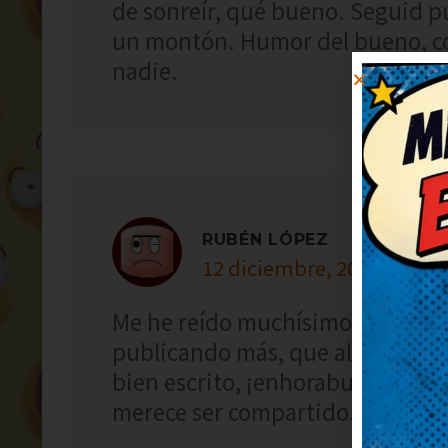
de sonreír, qué bueno. Seguid p
un montón. Humor del bueno, con
nadie.
RUBÉN LÓPEZ
12 diciembre, 2022 at 18:2
Me he reído muchísimo con este 
publicando más, que alegran un
bien escrito, ¡enhorabuena! Aho
merece ser compartido.