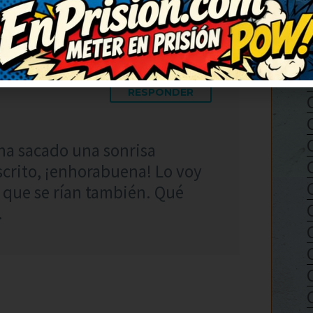
RESPONDER
ha sacado una sonrisa
crito, ¡enhorabuena! Lo voy
 que se rían también. Qué
.