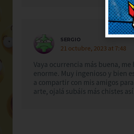
SERGIO
21 octubre, 2023 at 7:48
Vaya ocurrencia más buena, me 
enorme. Muy ingenioso y bien es
a compartir con mis amigos para
arte, ojalá subáis más chistes así