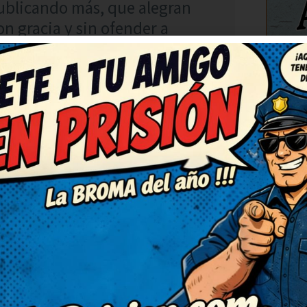
ublicando más, que alegran
 gracia y sin ofender a
C
RESPONDER
8
chiste, de verdad. Seguid
 montón. Muy ingenioso y
ra mismo lo reenvío porque