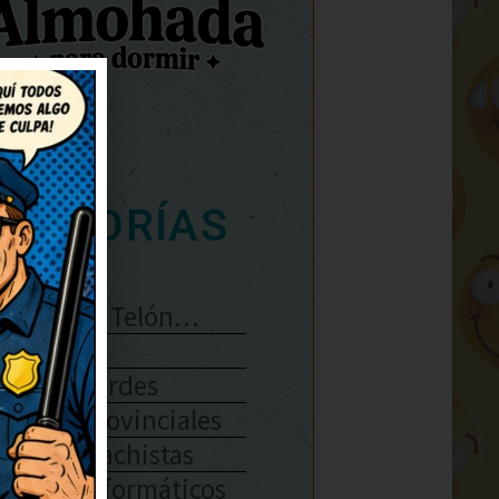
ATEGORÍAS
Se Abre El Telón…
Enlaces
Chistes Verdes
Chistes Provinciales
Chistes Machistas
Chistes Informáticos