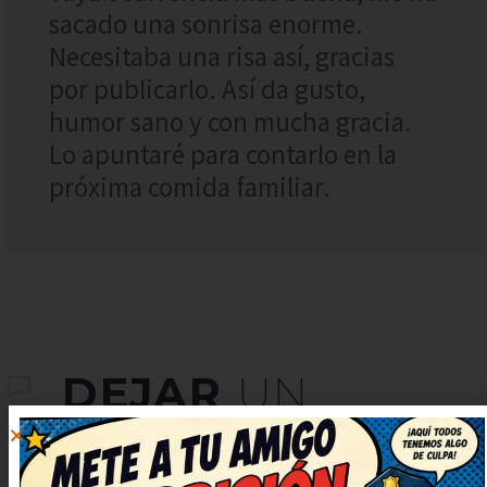
sacado una sonrisa enorme.
Necesitaba una risa así, gracias
por publicarlo. Así da gusto,
humor sano y con mucha gracia.
Lo apuntaré para contarlo en la
próxima comida familiar.
DEJAR
UN
COMENTARIO