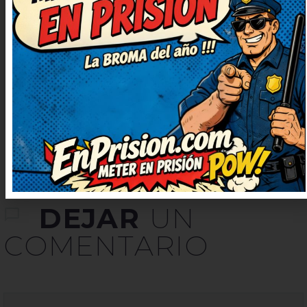
súper ingenioso. No puedo dejar
de sonreír, qué bueno. Me ha
cambiado el ánimo para bien,
gracias. Humor del bueno, con
gracia y sin ofender a nadie.
DEJAR
UN
COMENTARIO