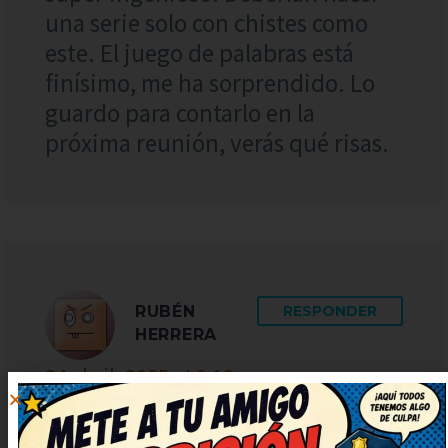
una serie solo con chistes como
este. El juego de palabras está
finísimo, me ha sorprendido. Lo
guardo para contarlo en la
próxima reunión, verás qué risas.
RUBÉN
RESPONDER
HERRERA
24 abril, 2025 at 9:12
Me ha encantado el giro final,