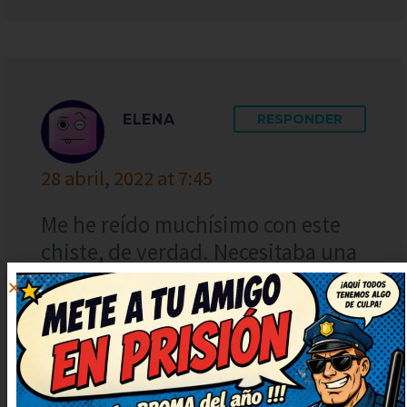
ELENA
RESPONDER
28 abril, 2022 at 7:45
Me he reído muchísimo con este
chiste, de verdad. Necesitaba una
risa así, gracias por publicarlo.
Deberían hacer una serie solo con
chistes como este. Lo guardo para
contarlo en la próxima reunión,
verás qué risas.