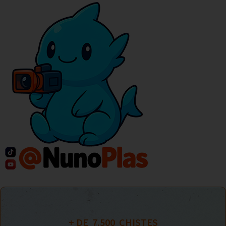
+ DE  
7.500
  CHISTES