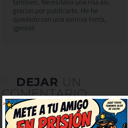
también. Necesitaba una risa así,
gracias por publicarlo. Me he
quedado con una sonrisa tonta,
¡genial!
DEJAR
UN
COMENTARIO