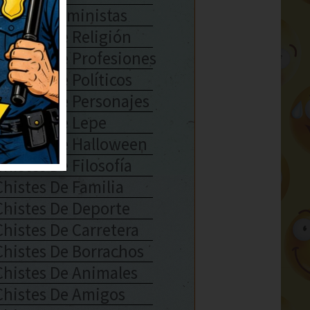
Chistes Feministas
Chistes De Religión
Chistes De Profesiones
Chistes De Políticos
Chistes De Personajes
Chistes De Lepe
Chistes De Halloween
Chistes De Filosofía
Chistes De Familia
Chistes De Deporte
Chistes De Carretera
Chistes De Borrachos
Chistes De Animales
Chistes De Amigos