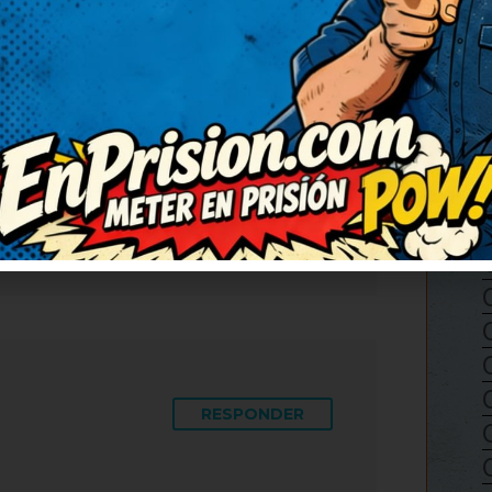
RESPONDER
chiste, de verdad. Me ha
acias. Me quedo con la
puntaré para contarlo en la
RESPONDER