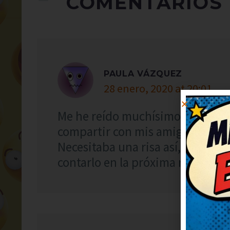
COMENTARIOS
PAULA VÁZQUEZ
28 enero, 2020 at 20:01
Me he reído muchísimo con este c
compartir con mis amigos para q
Necesitaba una risa así, gracias 
contarlo en la próxima reunión, v