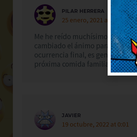
PILAR HERRERA
25 enero, 2021 at 2:20
Me he reído muchísimo con este 
cambiado el ánimo para bien, gr
ocurrencia final, es genial. Lo a
próxima comida familiar.
JAVIER
19 octubre, 2022 at 0:01