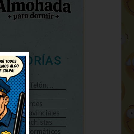
ATEGORÍAS
Se Abre El Telón…
Enlaces
Chistes Verdes
Chistes Provinciales
Chistes Machistas
Chistes Informáticos