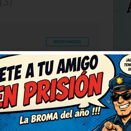
(3)
RESPONDER
C
histe, de verdad. Lo voy a
ue se rían también.
por publicarlo. Lo guardo para
erás qué risas.