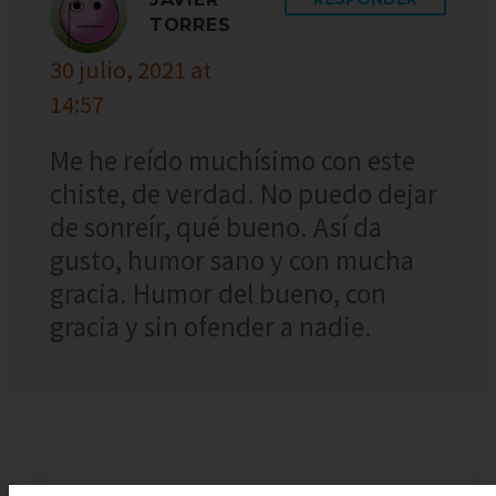
TORRES
30 julio, 2021 at
14:57
Me he reído muchísimo con este
chiste, de verdad. No puedo dejar
de sonreír, qué bueno. Así da
gusto, humor sano y con mucha
gracia. Humor del bueno, con
gracia y sin ofender a nadie.