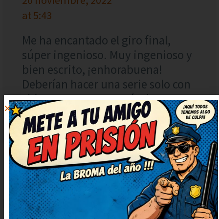
at 5:43
Me ha encantado el giro final,
súper ingenioso. Muy ingenioso y
bien escrito, ¡enhorabuena!
Deberían hacer una serie solo con
chistes como este. ¡Más de estos,
por favor! Me alegran el día.
DEJAR
UN