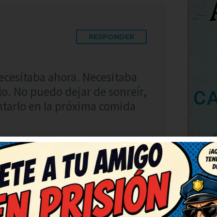
RESPONDER
ecesitaba ahora. Necesitaba
rlo. No puedo dejar de sonreír,
C
tarlo en la próxima comida
RESPONDER
46