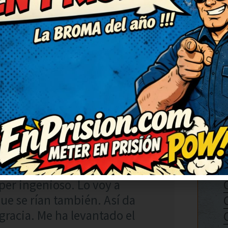
das. Necesitaba una risa así,
a una risa así, gracias por
or! Me alegran el día.
RESPONDER
úper ingenioso. Lo voy a
ue se rían también. Así da
racia. Me ha levantado el