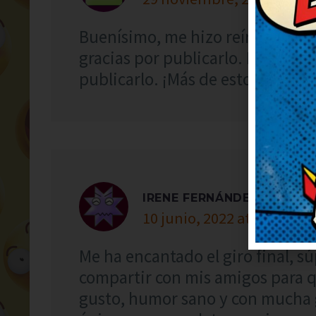
Buenísimo, me hizo reír a carcaja
gracias por publicarlo. Necesitab
publicarlo. ¡Más de estos, por fav
IRENE FERNÁNDEZ
10 junio, 2022 at 8:35
Me ha encantado el giro final, s
compartir con mis amigos para q
gusto, humor sano y con mucha g