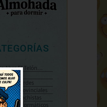
ATEGORÍAS
Se Abre El Telón…
Enlaces
Chistes Verdes
Chistes Provinciales
Chistes Machistas
Chistes Informáticos