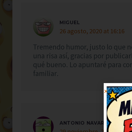
MIGUEL
26 agosto, 2020 at 16:16
Tremendo humor, justo lo que n
una risa así, gracias por publica
qué bueno. Lo apuntaré para con
familiar.
ANTONIO NAVARRO
29 noviembre, 2021 at 18: