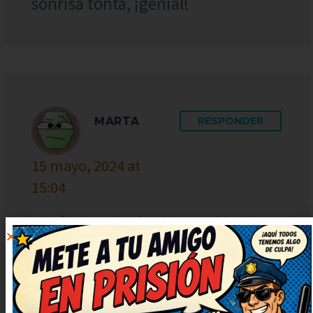
sonrisa tonta, ¡genial!
MARTA
RESPONDER
15 mayo, 2024 at
15:04
¡Qué puntazo de chiste! El juego
de palabras está finísimo, me ha
sorprendido. Muy ingenioso y
bien escrito, ¡enhorabuena!
Humor del bueno, con gracia y sin