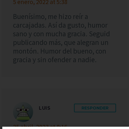
5 enero, 2022 at 5:38
Buenísimo, me hizo reír a
carcajadas. Así da gusto, humor
sano y con mucha gracia. Seguid
publicando más, que alegran un
montón. Humor del bueno, con
gracia y sin ofender a nadie.
LUIS
RESPONDER
25 abril, 2023 at 8:16