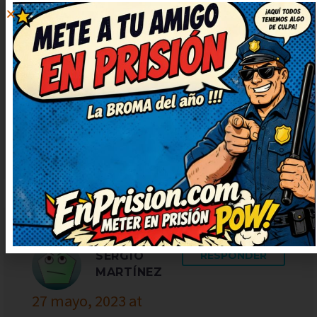
Buenísimo, me hizo reír a
carcajadas. Seguid publicando
más, que alegran un montón. Muy
ingenioso y bien escrito,
¡enhorabuena! Prometo contarlo
en casa, nos encanta reír juntos.
SERGIO
RESPONDER
MARTÍNEZ
27 mayo, 2023 at