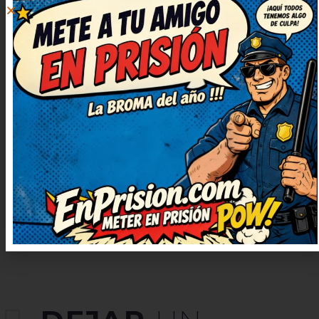
FERNÁNDEZ
28 abril, 2025 at
19:42
De lujo este chiste, muy simpático
y fresco. El juego de palabras está
finísimo, me ha sorprendido.
Deberían hacer una serie solo con
chistes como este. Qué arte, ojalá
subáis más chistes así.