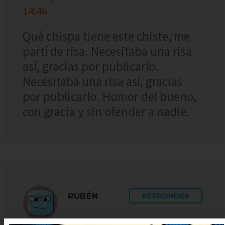
14:46
Qué chispa tiene este chiste, me
partí de risa. Necesitaba una risa
así, gracias por publicarlo.
Necesitaba una risa así, gracias
por publicarlo. Humor del bueno,
con gracia y sin ofender a nadie.
RUBÉN
RESPONDER