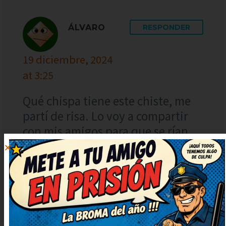
ÁLVARO
RESPONDER
19 diciembre, 2024
at 3:25
Qué chispa tiene este chiste, me
partí de risa. Lo voy a compartir
con mis amigos para que se rían
también. Lo voy a compartir con
mis amigos para que se rían
también. Ahora mismo lo reenvío
porque merece ser compartido.