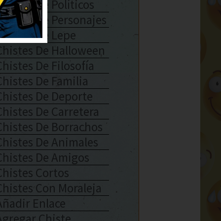
Chistes De Políticos
Chistes De Personajes
Chistes De Lepe
Chistes De Halloween
Chistes De Filosofía
Chistes De Familia
Chistes De Deporte
Chistes De Carretera
Chistes De Borrachos
Chistes De Animales
Chistes De Amigos
Chistes Cortos
Chistes Con Moraleja
Añadir Enlace
Agregar Chiste