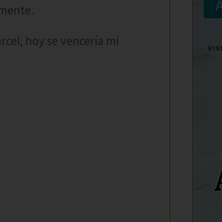
amente.
árcel, hoy se vencería mi
VI