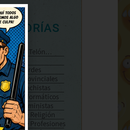
ATEGORÍAS
Se Abre El Telón…
Enlaces
Chistes Verdes
Chistes Provinciales
Chistes Machistas
Chistes Informáticos
Chistes Feministas
Chistes De Religión
Chistes De Profesiones