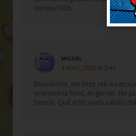
compartido.
MIGUEL
4 abril, 2022 at 2:42
Buenísimo, me hizo reír a carcaj
ocurrencia final, es genial. No p
bueno. Qué arte, ojalá subáis más