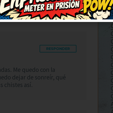
RESPONDER
adas. Me quedo con la
uedo dejar de sonreír, qué
 chistes así.