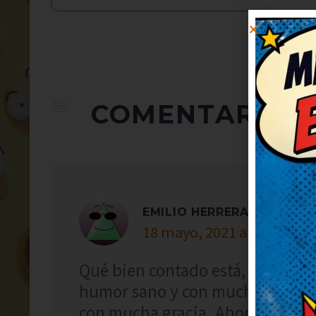
COMENTARIOS
EMILIO HERRERA
18 mayo, 2021 at 22:16
Qué bien contado está, me ha ani
humor sano y con mucha gracia. 
con mucha gracia. Ahora mismo 