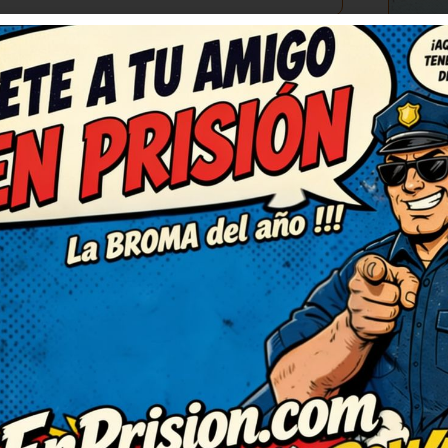
C
(3)
RESPONDER
mado el día. Así da gusto,
Así da gusto, humor sano y
lo reenvío porque merece ser