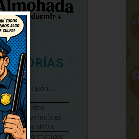
ATEGORÍAS
Se Abre El Telón…
Enlaces
Chistes Verdes
Chistes Provinciales
Chistes Machistas
Chistes Informáticos