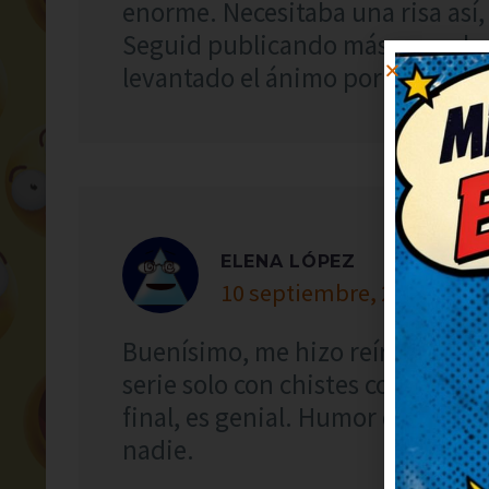
enorme. Necesitaba una risa así, 
Seguid publicando más, que ale
levantado el ánimo por completo
ELENA LÓPEZ
10 septiembre, 2020 at 11
Buenísimo, me hizo reír a carca
serie solo con chistes como este
final, es genial. Humor del bueno
nadie.