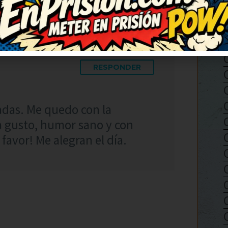
RESPONDER
adas. Me quedo con la
da gusto, humor sano y con
favor! Me alegran el día.