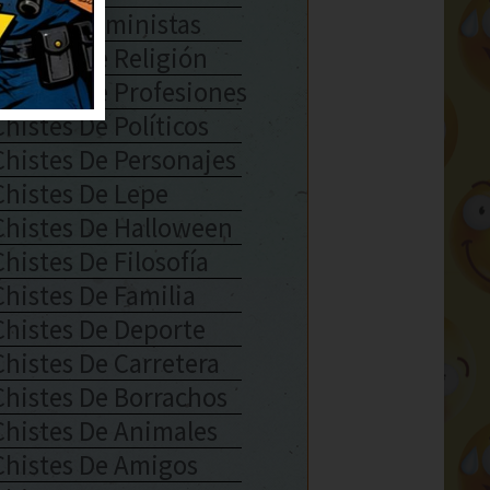
Chistes Feministas
Chistes De Religión
Chistes De Profesiones
Chistes De Políticos
Chistes De Personajes
Chistes De Lepe
Chistes De Halloween
Chistes De Filosofía
Chistes De Familia
Chistes De Deporte
Chistes De Carretera
Chistes De Borrachos
Chistes De Animales
Chistes De Amigos