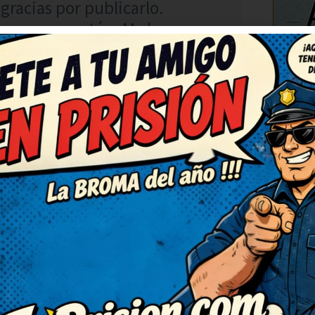
gracias por publicarlo.
gran un montón. Me ha
, gracias.
C
RESPONDER
:48
jadas. Deberían hacer una
. Me quedo con la ocurrencia
, con gracia y sin ofender a