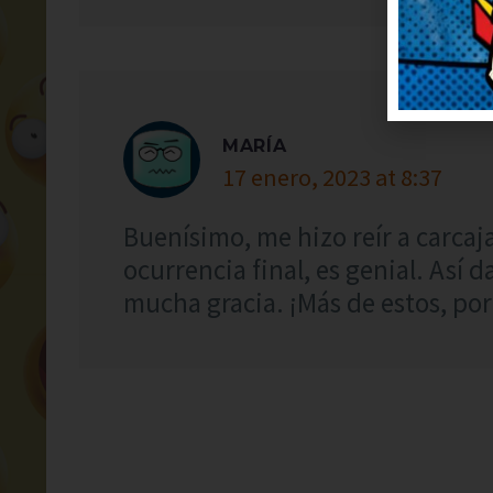
MARÍA
17 enero, 2023 at 8:37
Buenísimo, me hizo reír a carcaj
ocurrencia final, es genial. Así 
mucha gracia. ¡Más de estos, por 