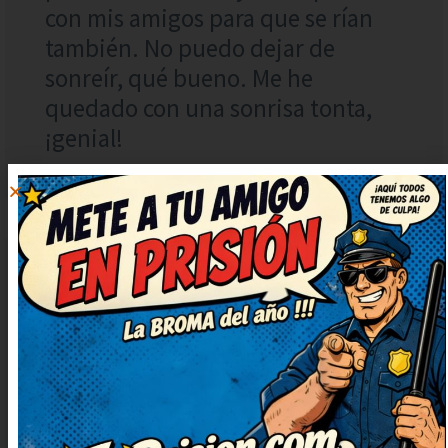
con mis amigos para que se rían
también. No puedo dejar de
sonreír, qué bueno. Me he
quedado con una sonrisa tonta,
¡genial!
IRENE GIL
RESPONDER
3 septiembre, 2023
at 16:36