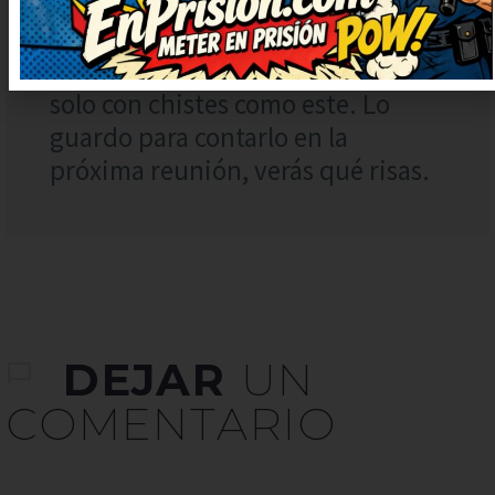
¡Qué puntazo de chiste! Seguid
publicando más, que alegran un
montón. Deberían hacer una serie
solo con chistes como este. Lo
guardo para contarlo en la
próxima reunión, verás qué risas.
DEJAR
UN
COMENTARIO