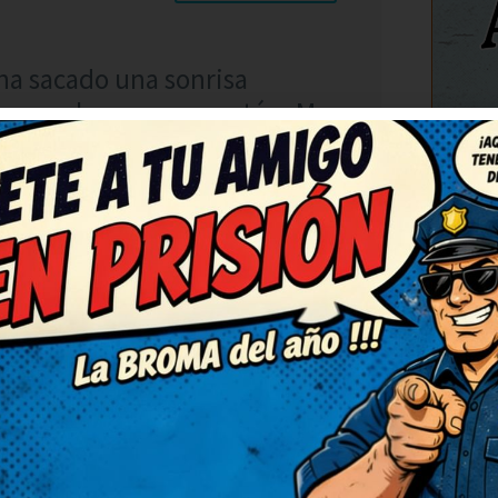
ha sacado una sonrisa
, que alegran un montón. Me
s genial. Ahora mismo lo
artido.
C
RESPONDER
o y fresco. Lo voy a
ue se rían también. Lo voy a