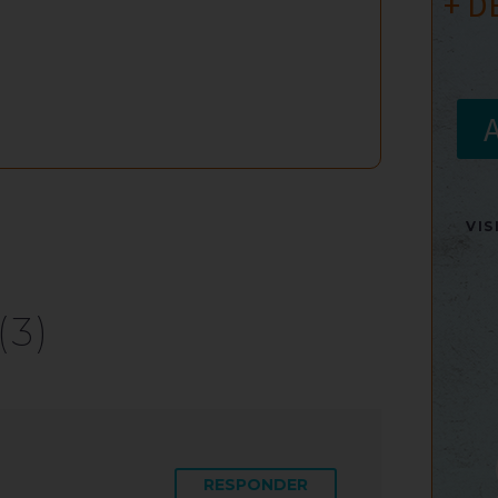
+ D
VI
(3)
RESPONDER