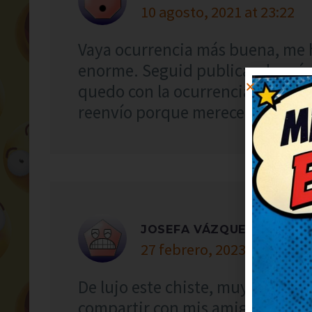
10 agosto, 2021 at 23:22
Vaya ocurrencia más buena, me 
enorme. Seguid publicando más
quedo con la ocurrencia final, e
reenvío porque merece ser comp
JOSEFA VÁZQUEZ
27 febrero, 2023 at 22:30
De lujo este chiste, muy simpátic
compartir con mis amigos para q