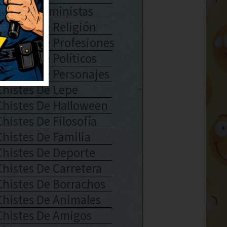
Chistes Feministas
Chistes De Religión
Chistes De Profesiones
Chistes De Políticos
Chistes De Personajes
Chistes De Lepe
Chistes De Halloween
Chistes De Filosofía
Chistes De Familia
Chistes De Deporte
Chistes De Carretera
Chistes De Borrachos
Chistes De Animales
Chistes De Amigos