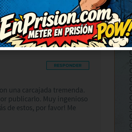
que se rían también. Prometo
r juntos.
RESPONDER
con una carcajada tremenda.
 por publicarlo. Muy ingenioso
ás de estos, por favor! Me