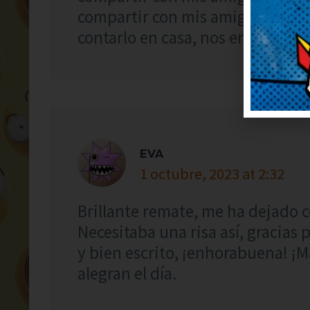
compartir con mis amigos para 
contarlo en casa, nos encanta reí
EVA
1 octubre, 2023 at 2:32
Brillante remate, me ha dejado 
Necesitaba una risa así, gracias
y bien escrito, ¡enhorabuena! ¡M
alegran el día.