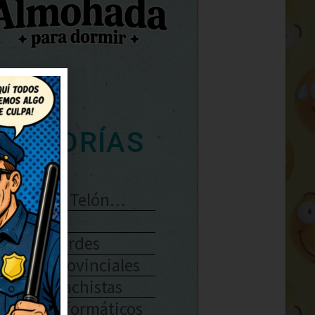
ATEGORÍAS
Se Abre El Telón…
Enlaces
Chistes Verdes
Chistes Provinciales
Chistes Machistas
Chistes Informáticos