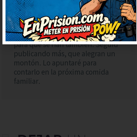
24 julio, 2025 at 3:30
Brillante remate, me ha dejado
con una carcajada tremenda. Lo
voy a compartir con mis amigos
para que se rían también. Seguid
publicando más, que alegran un
montón. Lo apuntaré para
contarlo en la próxima comida
familiar.