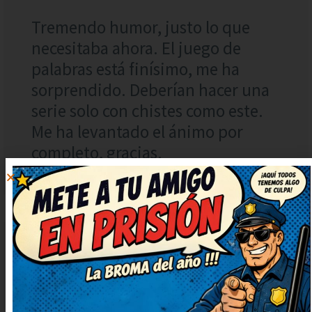
Tremendo humor, justo lo que
necesitaba ahora. El juego de
palabras está finísimo, me ha
sorprendido. Deberían hacer una
serie solo con chistes como este.
Me ha levantado el ánimo por
completo, gracias.
LIDIA
RESPONDER
ROMERO