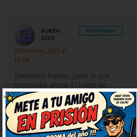
RUBÉN
RESPONDER
DÍAZ
20 febrero, 2025 at
15:19
Tremendo humor, justo lo que
necesitaba ahora. El juego de
palabras está finísimo, me ha
sorprendido. El juego de palabras
está finísimo, me ha sorprendido.
Lo guardo para contarlo en la
próxima reunión, verás qué risas.