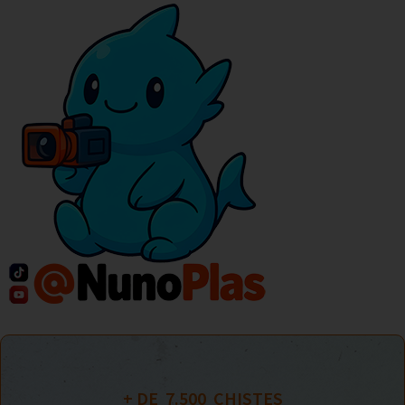
+ DE  
7.500
  CHISTES