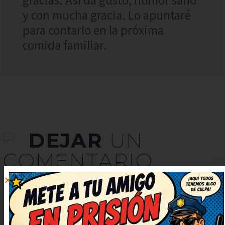
gracias. Así da gusto, humor sano
y con mucha gracia. Lo apuntaré
para contarlo en la próxima
comida familiar.
DEJAR
UN
COMENTARIO