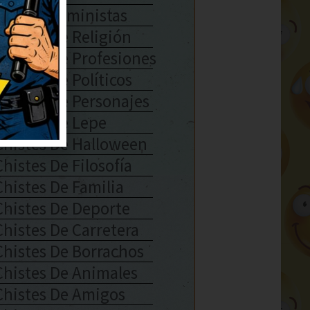
Chistes Feministas
Chistes De Religión
Chistes De Profesiones
Chistes De Políticos
Chistes De Personajes
Chistes De Lepe
Chistes De Halloween
Chistes De Filosofía
Chistes De Familia
Chistes De Deporte
Chistes De Carretera
Chistes De Borrachos
Chistes De Animales
Chistes De Amigos