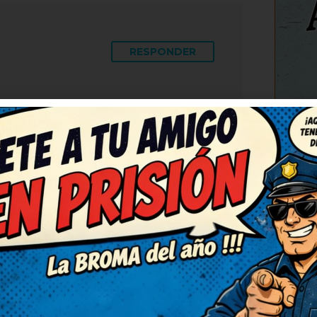
RESPONDER
úper ingenioso. Deberían
como este. El juego de
C
orprendido. Entretenidísimo,
RESPONDER