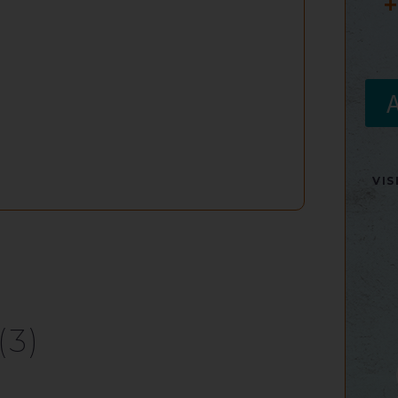
+
VI
(3)