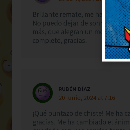
Brillante remate, me ha dejado 
No puedo dejar de sonreír, qué
más, que alegran un montón. Me
completo, gracias.
RUBÉN DÍAZ
20 junio, 2024 at 7:16
¡Qué puntazo de chiste! Me ha c
gracias. Me ha cambiado el ánimo