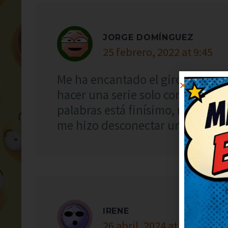
JORGE DOMÍNGUEZ
25 febrero, 2022 at 9:45
Me ha encantado el giro final, s
hacer una serie solo con chistes 
palabras está finísimo, me ha s
me hizo desconectar un rato.
IRENE
26 abril, 2024 at 3:33