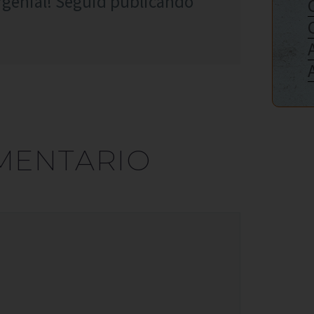
¡genial! Seguid publicando
MENTARIO