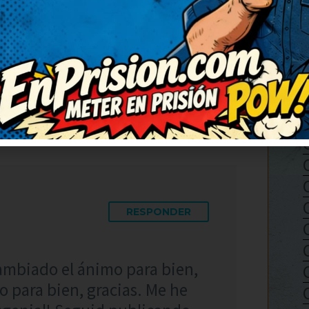
con una carcajada tremenda.
 bueno. Seguid publicando
 ha levantado el ánimo por
RESPONDER
ambiado el ánimo para bien,
 para bien, gracias. Me he