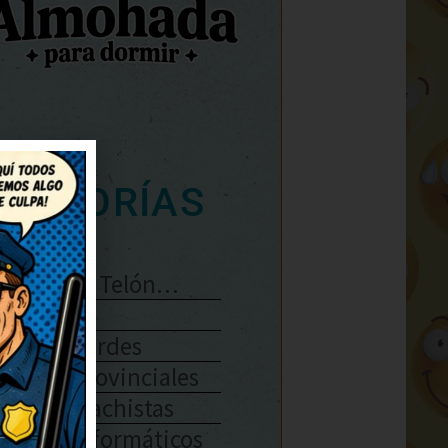
ATEGORÍAS
Se Abre El Telón…
Enlaces
Chistes Verdes
Chistes Provinciales
Chistes Machistas
Chistes Informáticos