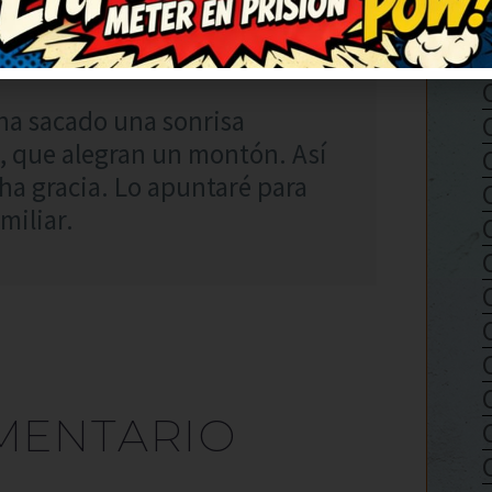
RESPONDER
15
ha sacado una sonrisa
 que alegran un montón. Así
a gracia. Lo apuntaré para
miliar.
MENTARIO