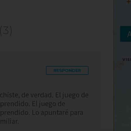
+
(3)
VI
RESPONDER
histe, de verdad. El juego de
rprendido. El juego de
orprendido. Lo apuntaré para
miliar.