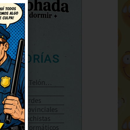
ATEGORÍAS
Se Abre El Telón…
Enlaces
Chistes Verdes
Chistes Provinciales
Chistes Machistas
Chistes Informáticos