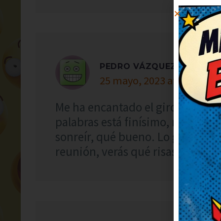
PEDRO VÁZQUEZ
25 mayo, 2023 at 10:13
Me ha encantado el giro final, s
palabras está finísimo, me ha s
sonreír, qué bueno. Lo guardo pa
reunión, verás qué risas.