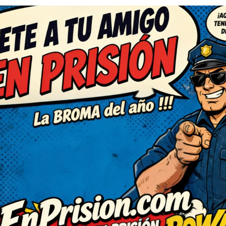
RESPONDER
C
úper ingenioso. El juego de
orprendido. No puedo dejar de
ra contarlo en la próxima