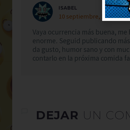
ISABEL
10 septiembre, 2023 at 7:
Vaya ocurrencia más buena, me 
enorme. Seguid publicando más,
da gusto, humor sano y con much
contarlo en la próxima comida fa
DEJAR
UN CO