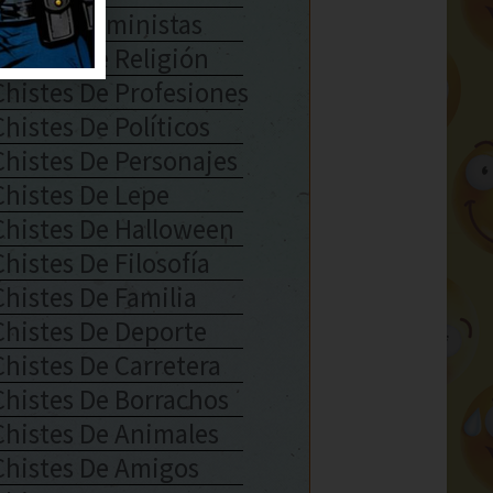
Chistes Feministas
Chistes De Religión
Chistes De Profesiones
Chistes De Políticos
Chistes De Personajes
Chistes De Lepe
Chistes De Halloween
Chistes De Filosofía
Chistes De Familia
Chistes De Deporte
Chistes De Carretera
Chistes De Borrachos
Chistes De Animales
Chistes De Amigos