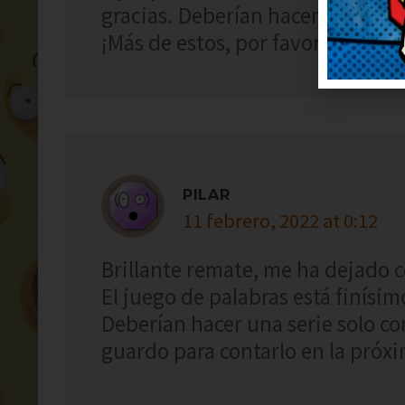
gracias. Deberían hacer una seri
¡Más de estos, por favor! Me alegr
PILAR
11 febrero, 2022 at 0:12
Brillante remate, me ha dejado 
El juego de palabras está finísi
Deberían hacer una serie solo co
guardo para contarlo en la próxi