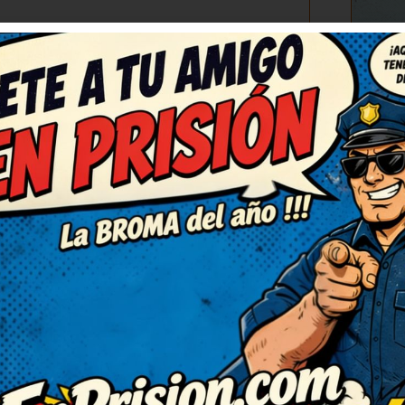
C
(3)
RESPONDER
ambiado el ánimo para bien,