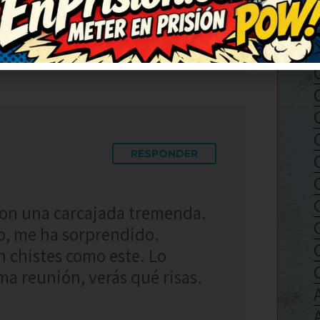
e solo con chistes como este.
an el día.
RESPONDER
con una carcajada tremenda.
mo, me ha sorprendido.
n chistes como este. Lo
ma reunión, verás qué risas.