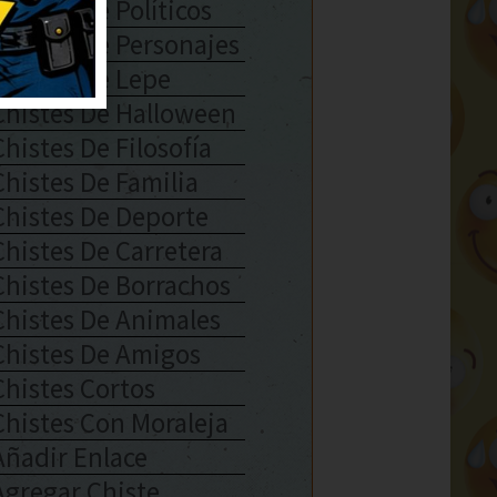
Chistes De Políticos
Chistes De Personajes
Chistes De Lepe
Chistes De Halloween
Chistes De Filosofía
Chistes De Familia
Chistes De Deporte
Chistes De Carretera
Chistes De Borrachos
Chistes De Animales
Chistes De Amigos
Chistes Cortos
Chistes Con Moraleja
Añadir Enlace
Agregar Chiste