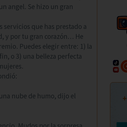
un angel. Se hizo un gran
s servicios que has prestado a
, y por tu gran corazón… He
emio. Puedes elegir entre: 1) la
fin, o 3) una belleza perfecta
 mujeres.
ondió:
 una nube de humo, dijo el
+
encio. Mudos por la sorpresa,