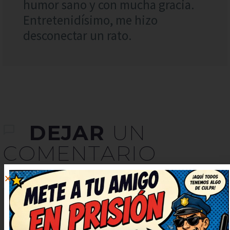
humor sano y con mucha gracia.
Entretenidísimo, me hizo
desconectar un rato.
DEJAR
UN
COMENTARIO