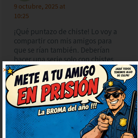
9 octubre, 2025 at
10:25
¡Qué puntazo de chiste! Lo voy a
compartir con mis amigos para
que se rían también. Deberían
hacer una serie solo con chistes
como este. Qué arte, ojalá subáis
más chistes así.
DEJAR
UN