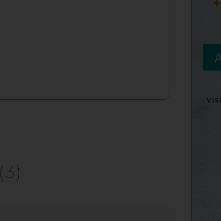
+
VI
(3)