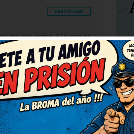
RESPONDER
histe, de verdad. El juego de
orprendido. Deberían hacer
 este. Humor del bueno, con
C
RESPONDER