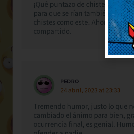
¡Qué puntazo de chiste! Lo voy 
para que se rían también. Deberí
chistes como este. Ahora mismo 
compartido.
PEDRO
24 abril, 2023 at 23:33
Tremendo humor, justo lo que n
cambiado el ánimo para bien, gr
ocurrencia final, es genial. Humo
ofender a nadie.