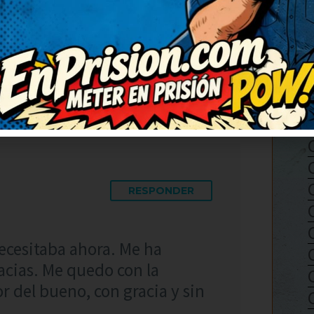
a compartir con mis amigos
an hacer una serie solo con
lo reenvío porque merece ser
RESPONDER
ecesitaba ahora. Me ha
acias. Me quedo con la
r del bueno, con gracia y sin