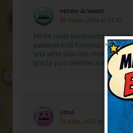
PEDRO ÁLVAREZ
29 mayo, 2022 at 11:32
Me he reído muchísimo con este c
palabras está finísimo, me ha s
una serie solo con chistes como
gracia y sin ofender a nadie.
LIDIA
16 julio, 2022 at 11:21