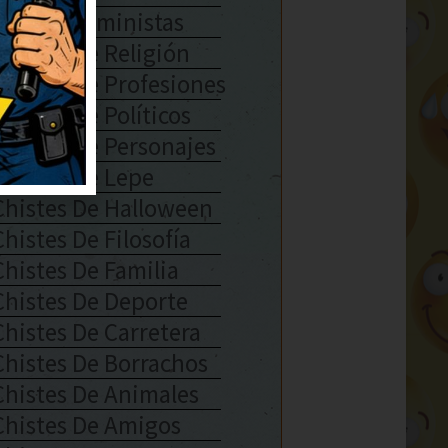
Chistes Feministas
Chistes De Religión
Chistes De Profesiones
Chistes De Políticos
Chistes De Personajes
Chistes De Lepe
Chistes De Halloween
Chistes De Filosofía
Chistes De Familia
Chistes De Deporte
Chistes De Carretera
Chistes De Borrachos
Chistes De Animales
Chistes De Amigos