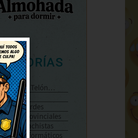
ATEGORÍAS
Se Abre El Telón…
Enlaces
Chistes Verdes
Chistes Provinciales
Chistes Machistas
Chistes Informáticos