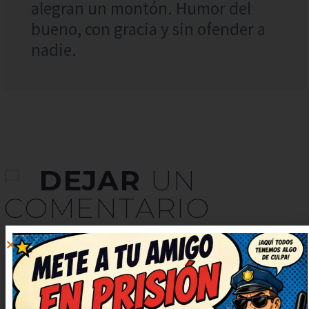
alegran un montón. Humor del
bueno, con gracia y sin ofender a
nadie.
DEJAR
UN
COMENTARIO