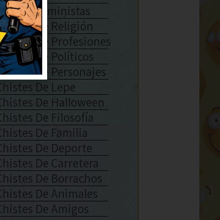
Chistes Feministas
Chistes De Religión
Chistes De Profesiones
Chistes De Políticos
Chistes De Personajes
Chistes De Lepe
Chistes De Halloween
Chistes De Filosofía
Chistes De Familia
Chistes De Deporte
Chistes De Carretera
Chistes De Borrachos
Chistes De Animales
Chistes De Amigos