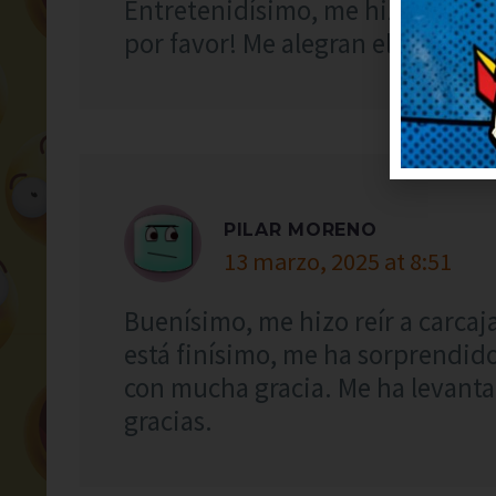
Entretenidísimo, me hizo descone
por favor! Me alegran el día.
PILAR MORENO
13 marzo, 2025 at 8:51
Buenísimo, me hizo reír a carcaj
está finísimo, me ha sorprendido
con mucha gracia. Me ha levanta
gracias.