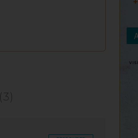
+
VI
(3)