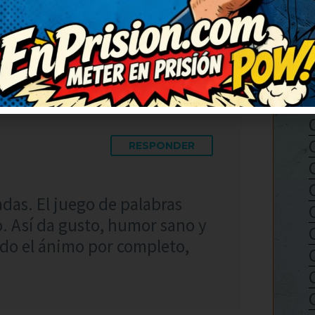
ctar un rato. ¡Más de estos,
RESPONDER
adas. El juego de palabras
. Así da gusto, humor sano y
do el ánimo por completo,