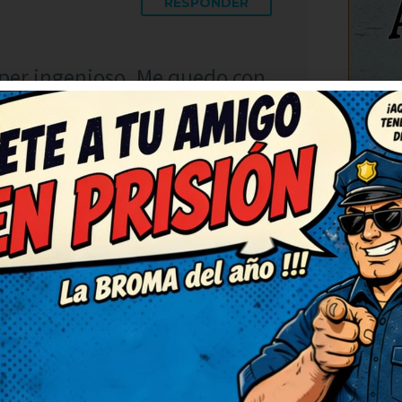
RESPONDER
súper ingenioso. Me quedo con
e quedo con la ocurrencia
r favor! Me alegran el día.
C
RESPONDER
o dejar de sonreír, qué
 que alegran un montón.