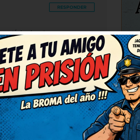
RESPONDER
partí de risa. Lo voy a
ue se rían también. Me ha
racias. Me he quedado con
C
RESPONDER
adas. Me quedo con la