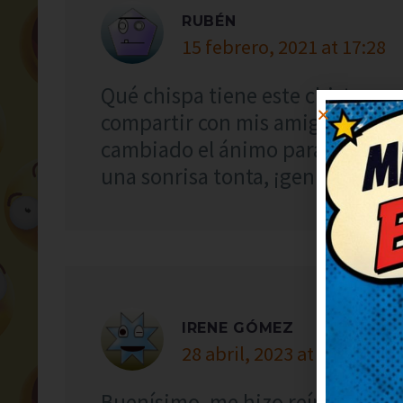
RUBÉN
15 febrero, 2021 at 17:28
Qué chispa tiene este chiste, me 
compartir con mis amigos para q
cambiado el ánimo para bien, g
una sonrisa tonta, ¡genial!
IRENE GÓMEZ
28 abril, 2023 at 11:02
Buenísimo, me hizo reír a carcaj