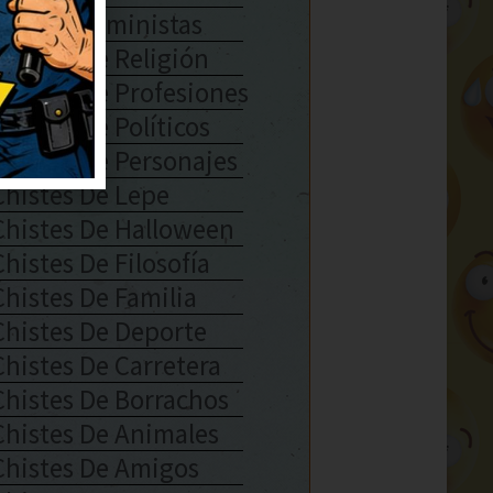
Chistes Feministas
Chistes De Religión
Chistes De Profesiones
Chistes De Políticos
Chistes De Personajes
Chistes De Lepe
Chistes De Halloween
Chistes De Filosofía
Chistes De Familia
Chistes De Deporte
Chistes De Carretera
Chistes De Borrachos
Chistes De Animales
Chistes De Amigos