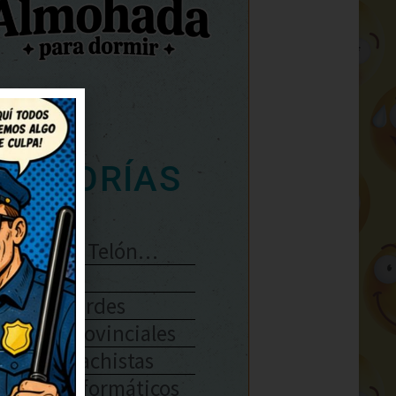
ATEGORÍAS
Se Abre El Telón…
Enlaces
Chistes Verdes
Chistes Provinciales
Chistes Machistas
Chistes Informáticos