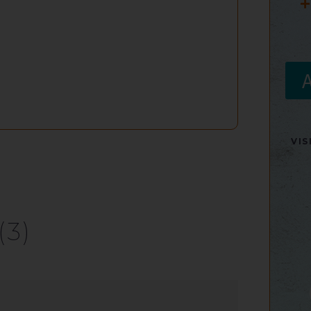
+
VI
(3)