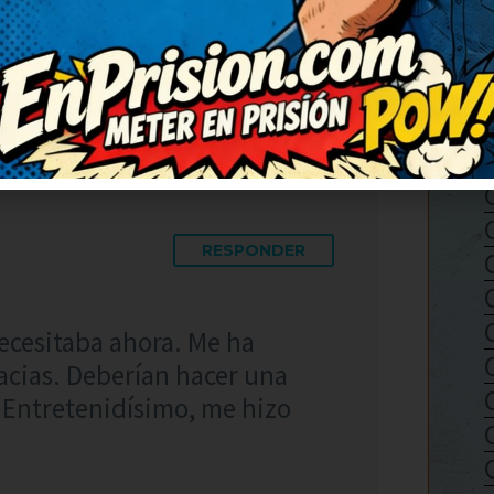
da gusto, humor sano y con
me hizo desconectar un rato.
RESPONDER
ecesitaba ahora. Me ha
acias. Deberían hacer una
. Entretenidísimo, me hizo