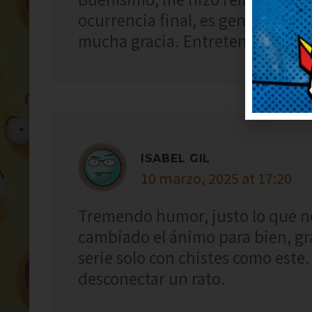
ocurrencia final, es genial. Así 
mucha gracia. Entretenidísimo, 
ISABEL GIL
10 marzo, 2025 at 17:20
Tremendo humor, justo lo que n
cambiado el ánimo para bien, gr
serie solo con chistes como este
desconectar un rato.