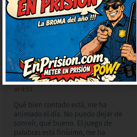
por completo, gracias.
NURIA
RESPONDER
18 diciembre, 2024
at 4:53
Qué bien contado está, me ha
animado el día. No puedo dejar de
sonreír, qué bueno. El juego de
palabras está finísimo, me ha