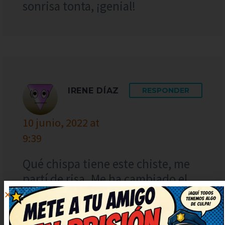
sonrisa tonta, ¡genial!
IRENE DÍAZ
RESPONDER
10 junio, 2022 at
9:39
Qué chispa tiene este chiste, me
partí de risa. Me ha cambiado el
ánimo para bien, gracias. Así da
gusto, humor sano y con mucha
gracia. Me ha levantado el ánimo